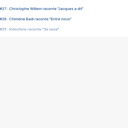
#27 : Christophe Willem raconte "Jacques a dit"
#26 : Chimène Badi raconte "Entre nous"
#25 : Indochine raconte "3e sexe"
#24 : Zaho raconte "C'est chelou"
#23 : Patrick Bruel raconte "Au café des délices"
#22 : Kyo raconte "Le chemin"
#21 : Nolwenn Leroy raconte "Cassé"
#20 : Patrick Hernandez raconte "Born to be alive"
#19 : Lorie raconte "Près de moi"
#18 : Michael Jones raconte "A nos actes manqués" (avec Jean-Jacque
#17 : Khaled raconte "Aïcha"
#16 : Corneille raconte "Parce qu'on vient de loin"