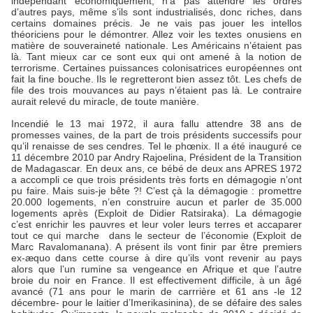
indépendant économiquement, n’a pas attendre les ordres
d’autres pays, même s’ils sont industrialisés, donc riches, dans
certains domaines précis. Je ne vais pas jouer les intellos
théoriciens pour le démontrer. Allez voir les textes onusiens en
matière de souveraineté nationale. Les Américains n’étaient pas
là. Tant mieux car ce sont eux qui ont amené à la notion de
terrorisme. Certaines puissances colonisatrices européennes ont
fait la fine bouche. Ils le regretteront bien assez tôt. Les chefs de
file des trois mouvances au pays n’étaient pas là. Le contraire
aurait relevé du miracle, de toute manière.
Incendié le 13 mai 1972, il aura fallu attendre 38 ans de
promesses vaines, de la part de trois présidents successifs pour
qu’il renaisse de ses cendres. Tel le phœnix. Il a été inauguré ce
11 décembre 2010 par Andry Rajoelina, Président de la Transition
de Madagascar. En deux ans, ce bébé de deux ans APRES 1972
a accompli ce que trois présidents très forts en démagogie n’ont
pu faire. Mais suis-je bête ?! C’est çà la démagogie : promettre
20.000 logements, n’en construire aucun et parler de 35.000
logements après (Exploit de Didier Ratsiraka). La démagogie
c’est enrichir les pauvres et leur voler leurs terres et accaparer
tout ce qui marche
dans le secteur de l’économie (Exploit de
Marc Ravalomanana). A présent ils vont finir par être premiers
ex-æquo dans cette course à dire qu’ils vont revenir au pays
alors que l’un rumine sa vengeance en Afrique et que l’autre
broie du noir en France. Il est effectivement difficile, à un âgé
avancé (71 ans pour le marin de carrrière et 61 ans -le 12
décembre- pour le laitier d’Imerikasinina), de se défaire des sales