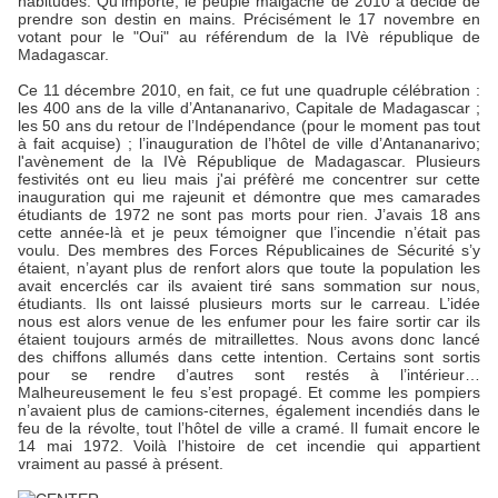
habitudes. Qu’importe, le peuple malgache de 2010 a décidé de
prendre son destin en mains. Précisément le 17 novembre en
votant pour le "Oui" au référendum de la IVè république de
Madagascar.
Ce 11 décembre 2010, en fait, ce fut une quadruple célébration :
les 400 ans de la ville d’Antananarivo, Capitale de Madagascar ;
les 50 ans du retour de l’Indépendance (pour le moment pas tout
à fait acquise) ; l’inauguration de l’hôtel de ville d’Antananarivo;
l'avènement de la IVè République de Madagascar. Plusieurs
festivités ont eu lieu mais j'ai préfèré me concentrer sur cette
inauguration qui me rajeunit et démontre que mes camarades
étudiants de 1972 ne sont pas morts pour rien. J’avais 18 ans
cette année-là et je peux témoigner que l’incendie n’était pas
voulu. Des membres des Forces Républicaines de Sécurité s’y
étaient, n’ayant plus de renfort alors que toute la population les
avait encerclés car ils avaient tiré sans sommation sur nous,
étudiants. Ils ont laissé plusieurs morts sur le carreau. L’idée
nous est alors venue de les enfumer pour les faire sortir car ils
étaient toujours armés de mitraillettes. Nous avons donc lancé
des chiffons allumés dans cette intention. Certains sont sortis
pour se rendre d’autres sont restés à l’intérieur…
Malheureusement le feu s’est propagé. Et comme les pompiers
n’avaient plus de camions-citernes, également incendiés dans le
feu de la révolte, tout l’hôtel de ville a cramé. Il fumait encore le
14 mai 1972. Voilà l’histoire de cet incendie qui appartient
vraiment au passé à présent.