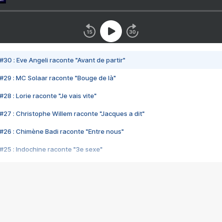
#30 : Eve Angeli raconte "Avant de partir"
#29 : MC Solaar raconte "Bouge de là"
28 : Lorie raconte "Je vais vite"
#27 : Christophe Willem raconte "Jacques a dit"
#26 : Chimène Badi raconte "Entre nous"
#25 : Indochine raconte "3e sexe"
#24 : Zaho raconte "C'est chelou"
#23 : Patrick Bruel raconte "Au café des délices"
#22 : Kyo raconte "Le chemin"
#21 : Nolwenn Leroy raconte "Cassé"